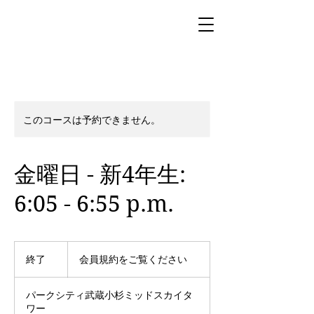
このコースは予約できません。
金曜日 - 新4年生:
6:05 - 6:55 p.m.
会
員
終了
終
会員規約をご覧ください
規
了
約
を
パークシティ武蔵小杉ミッドスカイタ
ご
覧
ワー