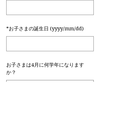
*
お子さまの誕生日 (yyyy/mm/dd)
お子さまは4月に何学年になります
か？
Green Hopper Englishでの受講は何
年目ですか？