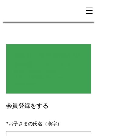
木曜日 - 2021 経験者2🌸
新年長: 15:00 - 15:50
Green Hopper English
サクラノ幼稚園 (Sakurano
Kindergarten)
会員登録をする
*
お子さまの氏名（漢字）