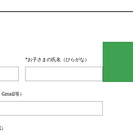
水4🌸16
*
お子さまの氏名（ひらがな）
2026年4月15
日 17:00
Mid-sky Tow
・Gmail等）
K）