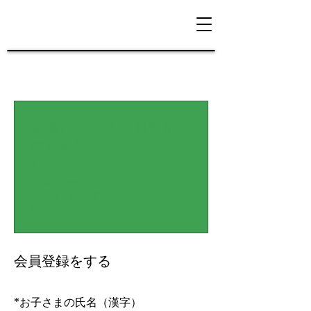
金曜日 - 2021 初級🌸新年
中＆新年長: 14:00 -
14:50
Green Hopper English
サクラノ幼稚園 (Sakurano
Kindergarten)
会員登録をする
*
お子さまの氏名（漢字）