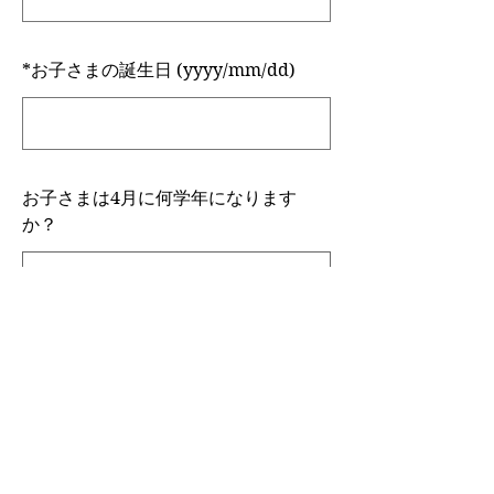
*
お子さまの誕生日 (yyyy/mm/dd)
お子さまは4月に何学年になります
か？
Green Hopper Englishでの受講は何
年目ですか？