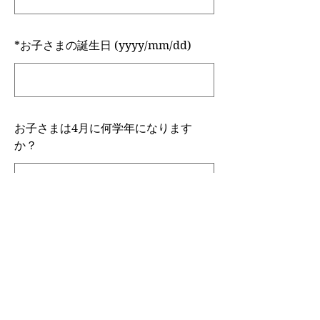
*
お子さまの誕生日 (yyyy/mm/dd)
お子さまは4月に何学年になります
か？
Green Hopper Englishでの受講は何
年目ですか？